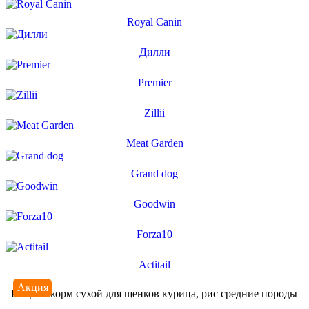
Royal Canin
Дилли
Premier
Zillii
Meat Garden
Grand dog
Goodwin
Forza10
Actitail
Акция
Pro plan корм сухой для щенков курица, рис средние породы