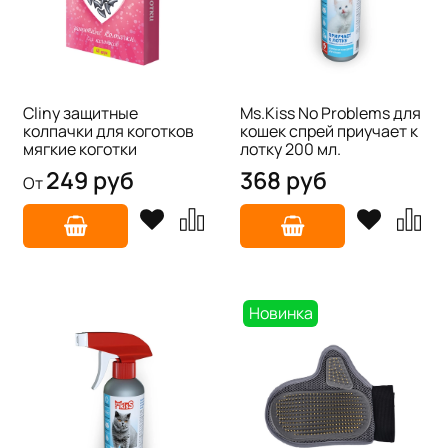
Cliny защитные
Ms.Kiss No Problems для
колпачки для коготков
кошек cпрей приучает к
мягкие коготки
лотку 200 мл.
249 руб
368 руб
От
Новинка