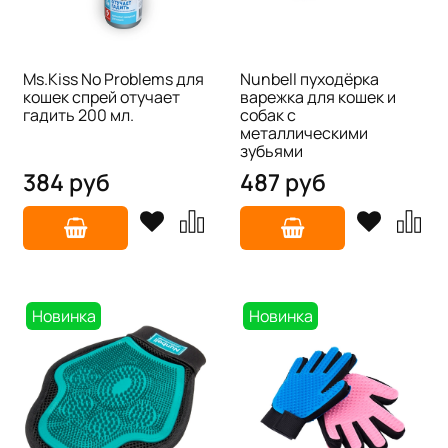
Ms.Kiss No Problems для
Nunbell пуходёрка
кошек спрей отучает
варежка для кошек и
гадить 200 мл.
собак с
металлическими
зубьями
384 руб
487 руб
Новинка
Новинка