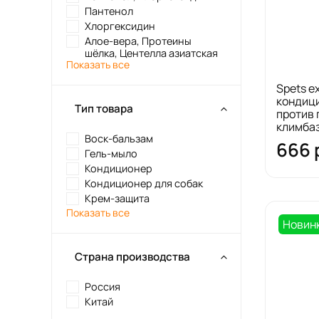
Пантенол
Хлоргексидин
Алое-вера, Протеины
шёлка, Центелла азиатская
Показать все
Spets e
кондици
Тип товара
против 
климбаз
Воск-бальзам
666 
Гель-мыло
Кондиционер
Кондиционер для собак
Крем-защита
Показать все
Новин
Страна производства
Россия
Китай