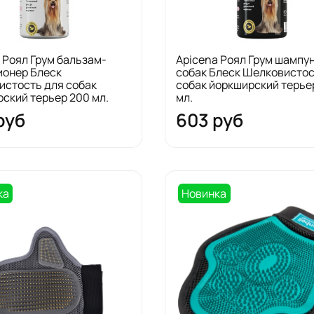
 Роял Грум бальзам-
Apicena Роял Грум шампу
ионер Блеск
собак Блеск Шелковистос
истость для собак
собак йоркширский терье
ский терьер 200 мл.
мл.
руб
603 руб
ка
Новинка