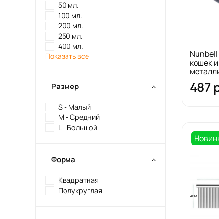
50 мл.
100 мл.
200 мл.
250 мл.
400 мл.
Nunbell
Показать все
кошек и
металл
487 
Размер
S - Малый
M - Средний
L - Большой
Новин
Форма
Квадратная
Полукруглая