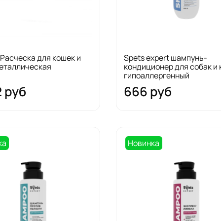
 Расческа для кошек и
Spets expert шампунь-
металлическая
кондиционер для собак и
гипоаллергенный
2 руб
666 руб
ка
Новинка