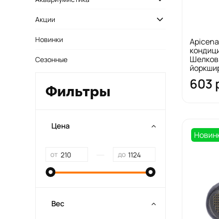
Акции
Новинки
Apicena
кондиц
Шелков
Сезонные
йоркшир
603 
Фильтры
Цена
Новин
—
от
до
Вес