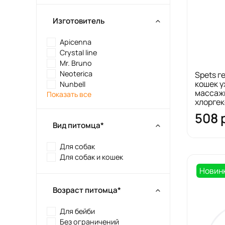
Изготовитель
Apicenna
Crystal line
Mr. Bruno
Neotericа
Spets г
кошек у
Nunbell
массажн
Показать все
хлорге
508 
Вид питомца*
Для собак
Для собак и кошек
Новин
Возраст питомца*
Для бейби
Без ограничений