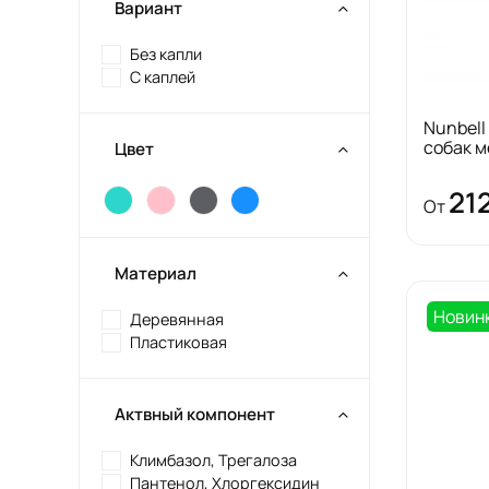
Вариант
Без капли
С каплей
Nunbell
собак 
Цвет
21
От
Материал
Новин
Деревянная
Пластиковая
Актвный компонент
Климбазол, Трегалоза
Пантенол, Хлоргексидин