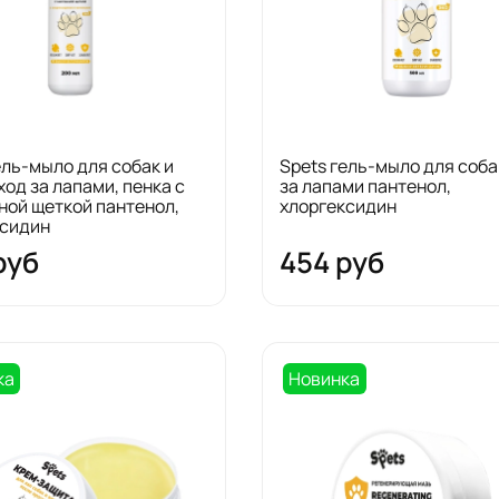
ель-мыло для собак и
Spets гель-мыло для соба
ход за лапами, пенка с
за лапами пантенол,
ой щеткой пантенол,
хлоргексидин
ксидин
руб
454 руб
ка
Новинка