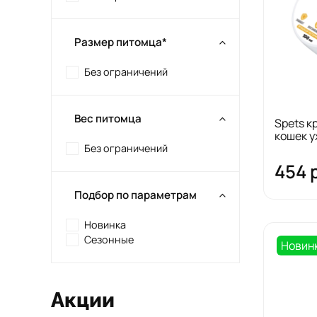
Размер питомца*
Без ограничений
Вес питомца
Spets к
кошек у
Без ограничений
454 
Подбор по параметрам
Новинка
Сезонные
Новин
Акции