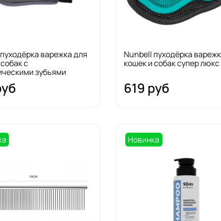
 пуходёрка варежка для
Nunbell пуходёрка варежк
 собак с
кошек и собак супер люкс
ическими зубьями
руб
619 руб
ка
Новинка