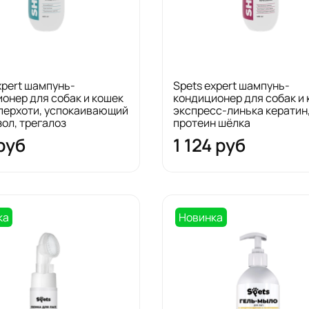
xpert шампунь-
Spets expert шампунь-
онер для собак и кошек
кондиционер для собак и
перхоти, успокаивающий
экспресс-линька кератин
ол, трегалоз
протеин шёлка
руб
1 124 руб
ка
Новинка