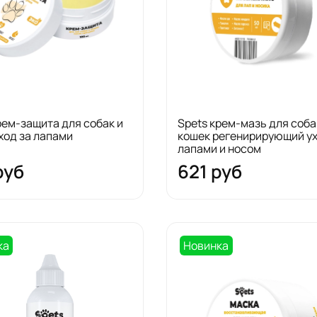
рем-защита для собак и
Spets крем-мазь для соба
ход за лапами
кошек регенирирующий ух
лапами и носом
руб
621 руб
ка
Новинка