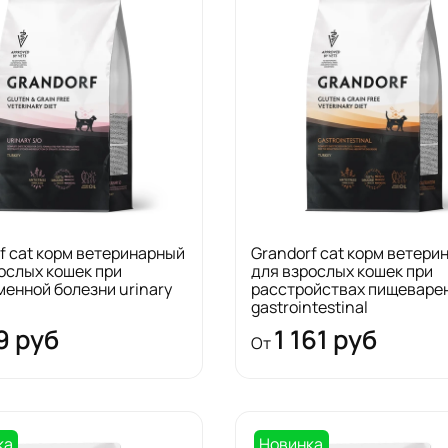
f cat корм ветеринарный
Grandorf cat корм ветери
ослых кошек при
для взрослых кошек при
енной болезни urinary
расстройствах пищеваре
gastrointestinal
9 руб
1 161 руб
От
ка
Новинка