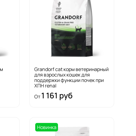
рм
Grandorf cat корм ветеринарный
для взрослых кошек для
поддержки функции почек при
ХПН renal
1 161 руб
От
Новинка