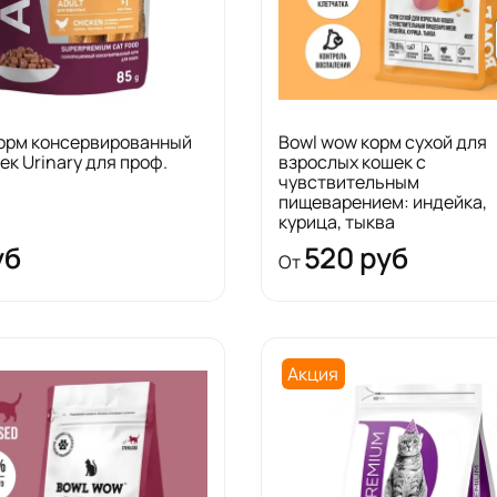
корм консервированный
Bowl wow корм сухой для
ек Urinary для проф.
взрослых кошек с
чувствительным
пищеварением: индейка,
курица, тыква
уб
520 руб
От
Акция