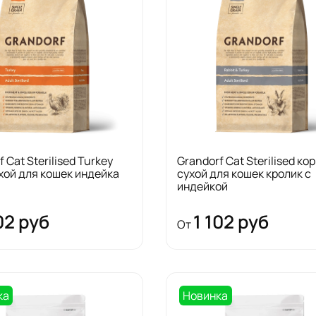
 Cat Sterilised Turkey
Grandorf Cat Sterilised ко
хой для кошек индейка
сухой для кошек кролик с
индейкой
02 руб
1 102 руб
От
ка
Новинка