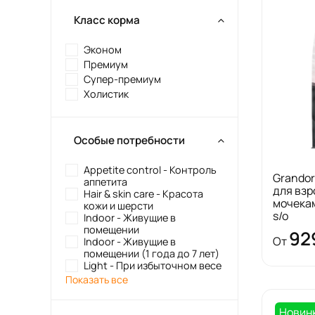
Класс корма
Эконом
Премиум
Супер-премиум
Холистик
Особые потребности
Appetite control - Контроль
Grandor
аппетита
для взр
Hair & skin care - Красота
мочекам
кожи и шерсти
s/o
Indoor - Живущие в
помещении
92
От
Indoor - Живущие в
помещении (1 года до 7 лет)
Light - При избыточном весе
Показать все
Новин