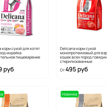
a корм сухой для котят
Delicana корм сухой
род индейка
монопротеиновый для вз
ительное пищеварение
кошек всех пород говяди
стерилизованные
9 руб
495 руб
От
ка
Новинка