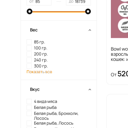
—
от
до
Вес
85 гр.
100 гр.
Bowl wo
взросл
200 гр.
кошек: 
240 гр.
300 гр.
52
Показать все
От
Вкус
4 вида мяса
Белая рыба
Белая рыба, Брокколи,
Лосось
Белая рыба, Лосось