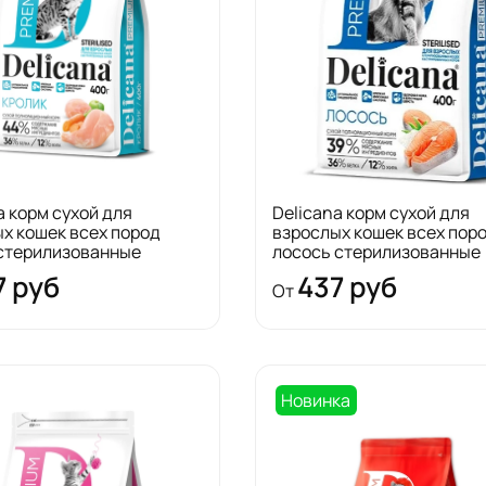
a корм сухой для
Delicana корм сухой для
х кошек всех пород
взрослых кошек всех пор
 стерилизованные
лосось стерилизованные
7 руб
437 руб
От
Новинка