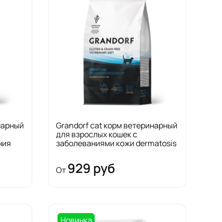
нарный
Grandorf cat корм ветеринарный
для взрослых кошек с
ния
заболеваниями кожи dermatosis
929 руб
От
Новинка