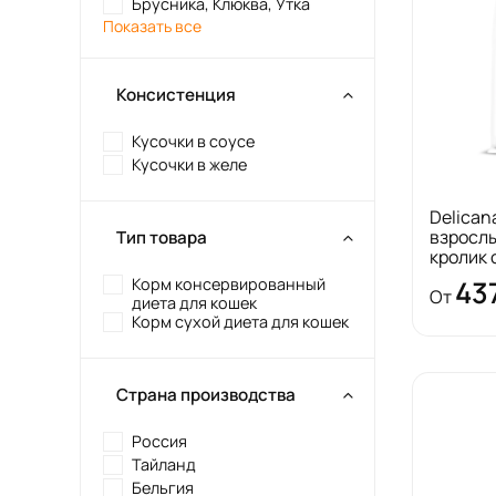
Брусника, Клюква, Утка
Показать все
Консистенция
Кусочки в соусе
Кусочки в желе
Delican
взрослы
Тип товара
кролик
Корм консервированный
43
От
диета для кошек
Корм сухой диета для кошек
Страна производства
Россия
Тайланд
Бельгия