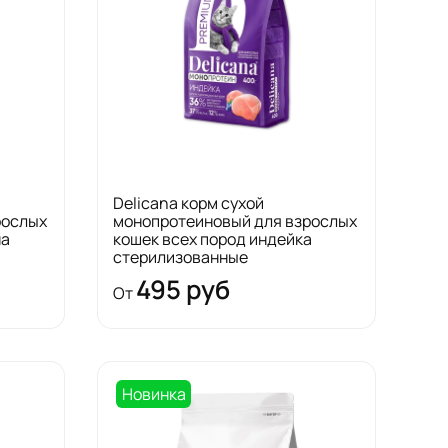
Delicana корм сухой
рослых
монопротеиновый для взрослых
на
кошек всех пород индейка
стерилизованные
495 руб
От
Новинка