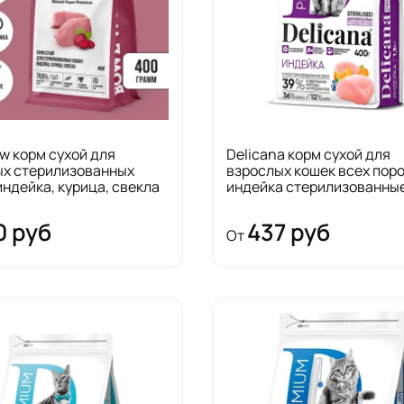
w корм сухой для
Delicana корм сухой для
ых стерилизованных
взрослых кошек всех пор
индейка, курица, свекла
индейка стерилизованны
0 руб
437 руб
От