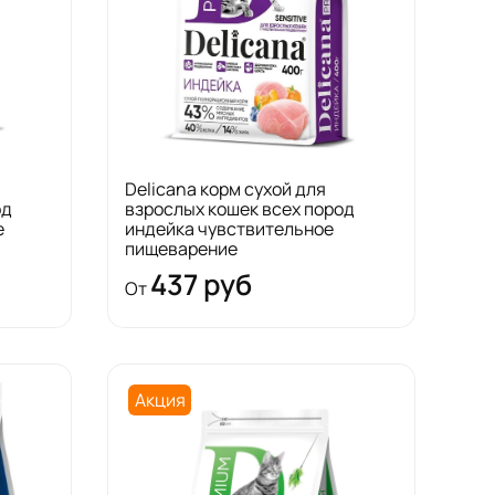
Delicana корм сухой для
од
взрослых кошек всех пород
е
индейка чувствительное
пищеварение
437 руб
От
Акция