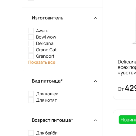
Изготовитель
Award
Bowl wow
Delicana
Grand Cat
Grandorf
Delican
Показать все
всех по
чувств
Вид питомца*
42
От
Для кошек
Для котят
Новин
Возраст питомца*
Для бейби