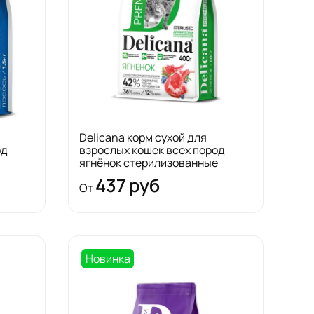
Delicana корм сухой для
од
взрослых кошек всех пород
ягнёнок стерилизованные
437 руб
От
Новинка