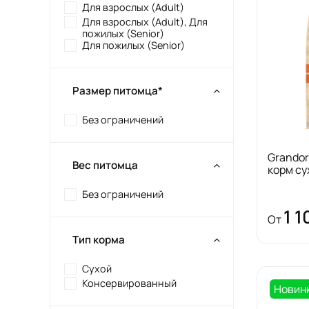
Для взрослых (Adult)
Для взрослых (Adult), Для
пожилых (Senior)
Для пожилых (Senior)
Размер питомца*
Без ограничений
Grandorf
Вес питомца
корм су
Без ограничений
1 1
От
Тип корма
Сухой
Консервированный
Новин