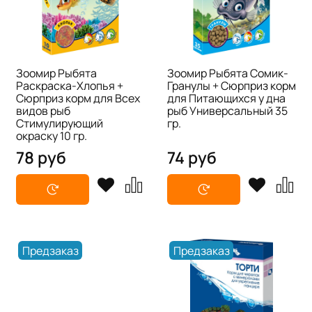
Зоомир Рыбята
Зоомир Рыбята Сомик-
Раскраска-Хлопья +
Гранулы + Сюрприз корм
Сюрприз корм для Всех
для Питающихся у дна
видов рыб
рыб Универсальный 35
Стимулирующий
гр.
окраску 10 гр.
78 руб
74 руб
Предзаказ
Предзаказ