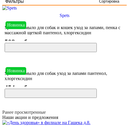
Фильтры
Сортировка
Spets
Новинка
Spets гель-мыло для собак и кошек уход за лапами, пенка с
массажной щеткой пантенол, хлоргексидин
508 руб
Новинка
Spets гель-мыло для собак уход за лапами пантенол,
хлоргексидин
454 руб
Ранее просмотренные
Наши акции и предложения