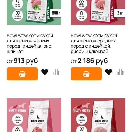
Bowl wow корм сухой
Bowl wow корм сухой
для щенков мелких
для щенков средних
пород: индейка, рис,
пород с индейкой,
шпинат
рисом и клюквой
913 руб
2 186 руб
От
От