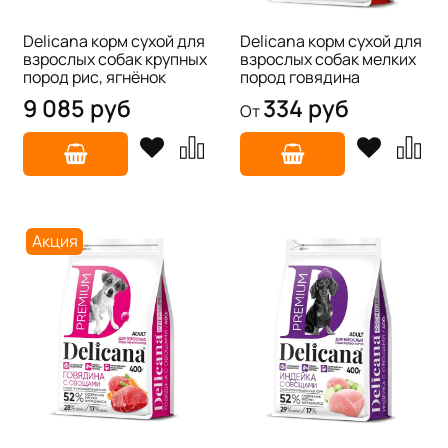
Delicana корм сухой для
Delicana корм сухой для
взрослых собак крупных
взрослых собак мелких
пород рис, ягнёнок
пород говядина
9 085 руб
334 руб
От
Акция