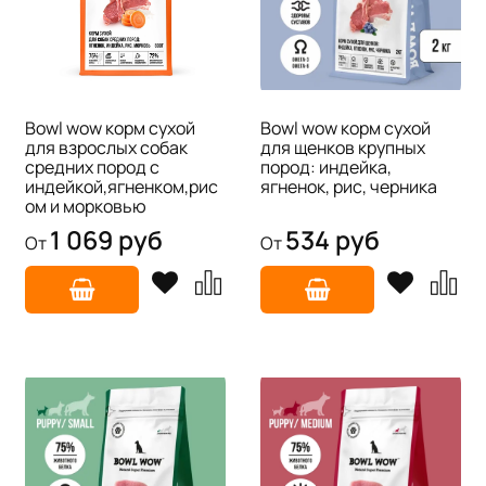
Bowl wow корм сухой
Bowl wow корм сухой
для взрослых собак
для щенков крупных
средних пород с
пород: индейка,
индейкой,ягненком,рис
ягненок, рис, черника
ом и морковью
1 069 руб
534 руб
От
От