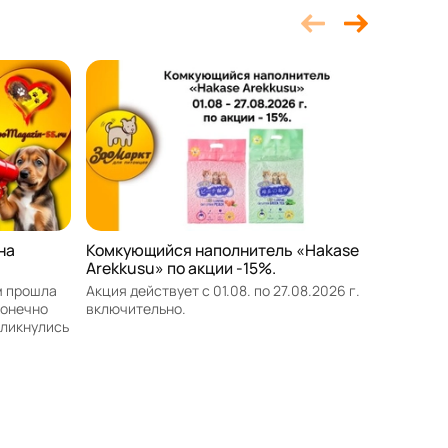
на
Комкующийся наполнитель «Hakase
Акция о
Arekkusu» по акции -15%.
против
«Inspec
м прошла
Акция действует с 01.08. по 27.08.2026 г.
конечно
включительно.
Акция де
кликнулись
включит