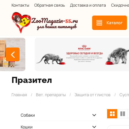
Контакты
Обратная связь
Доставка и оплата
Скидочн
Каталог
Празител
Главная
Вет. препараты
Защита от глистов
Сусп
Собаки
Кошки