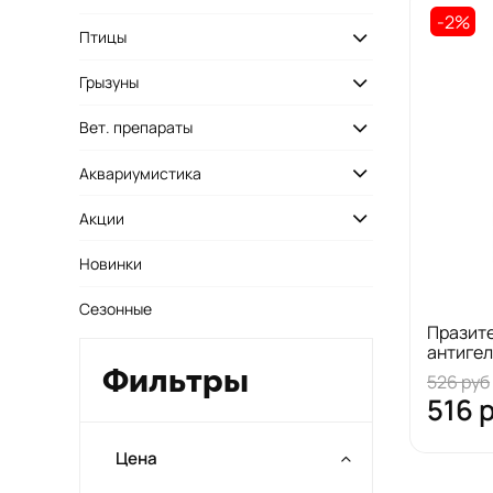
-2%
Птицы
Грызуны
Вет. препараты
Аквариумистика
Акции
Новинки
Сезонные
Празит
антиге
Фильтры
526 руб
516 
Цена