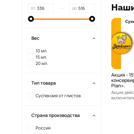
Наши
—
от
до
Вес
10 мл.
15 мл.
20 мл.
Акция - 15
консервир
Тип товара
Plan».
Акция дейст
Суспензия от глистов
включител
Страна производства
Россия