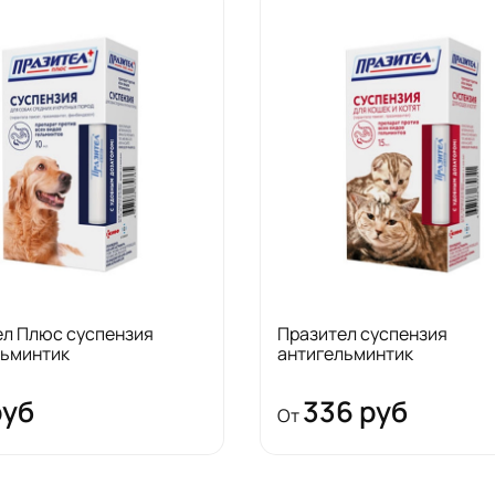
ел Плюс суспензия
Празител суспензия
льминтик
антигельминтик
руб
336 руб
От