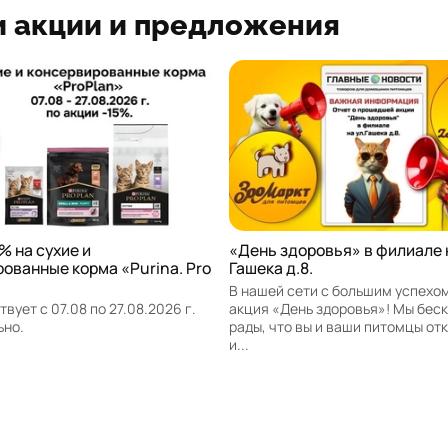
 акции и предложения
% на сухие и
«День здоровья» в филиале 
ованные корма «Purina. Pro
Гашека д.8.
В нашей сети с большим успехо
вует с 07.08 по 27.08.2026 г.
акция «День здоровья»! Мы бес
ьно.
рады, что вы и ваши питомцы от
и...