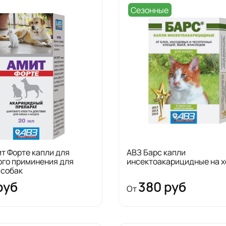
Сезонные
т Форте капли для
АВЗ Барс капли
ого приминения для
инсектоакарицидные на х
 собак
руб
380 руб
От