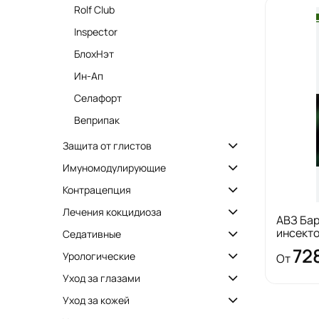
Rolf Club
Inspector
БлохНэт
Ин-Ап
Селафорт
Веприпак
Защита от глистов
Имуномодулирующие
Контрацепция
Лечения кокцидиоза
АВЗ Бар
инсект
Седативные
72
Урологические
От
Уход за глазами
Уход за кожей