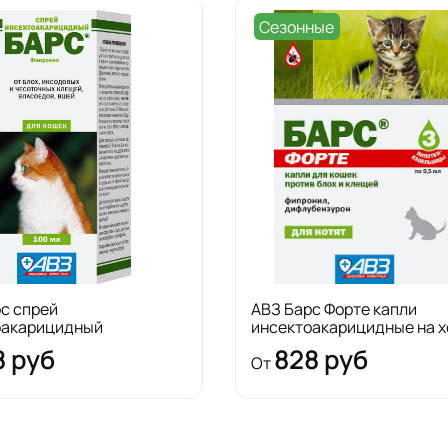
Сезонные
с спрей
АВЗ Барс Форте капли
оакарицидный
инсектоакарицидные на х
8 руб
828 руб
От