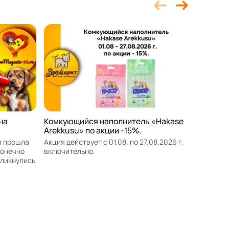
на
Комкующийся наполнитель «Hakase
Акция о
Arekkusu» по акции -15%.
против
«Inspec
м прошла
Акция действует с 01.08. по 27.08.2026 г.
конечно
включительно.
Акция де
кликнулись
включит