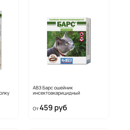
АВЗ Барс ошейник
олку
инсектоакарицидный
459 руб
От