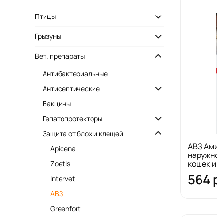
Птицы
Грызуны
Вет. препараты
Антибактериальные
Антисептические
Вакцины
Гепатопротекторы
Защита от блох и клещей
АВЗ Ами
Apicena
наружн
кошек и
Zoetis
564 
Intervet
АВЗ
Greenfort