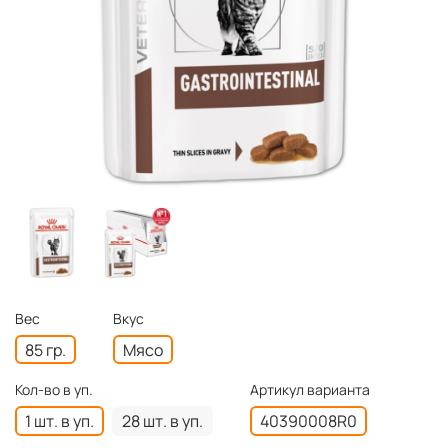
Вес
Вкус
85 гр.
Мясо
Кол-во в уп.
Артикул варианта
1 шт. в уп.
28 шт. в уп.
40390008R0