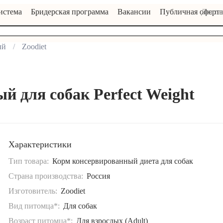
истема
Бридерская программа
Вакансии
Публичная оферта
Достав
ый
Zoodiet
й для собак Perfect Weight
Характеристики
Тип товара:
Корм консервированный диета для собак
Страна производства:
Россия
Изготовитель:
Zoodiet
Вид питомца*:
Для собак
Возраст питомца*:
Для взрослых (Adult)