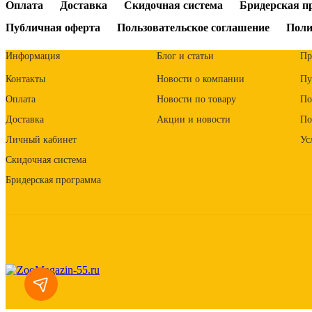
Оплата
Доставка
Скидочная система
Бридерская п
Публичная оферта
Пользовательское соглашение
Поли
Информация
Блог и статьи
Пр
Контакты
Новости о компании
Пу
Оплата
Новости по товару
По
Доставка
Акции и новости
По
Личный кабинет
Ус
Скидочная система
Бридерская программа