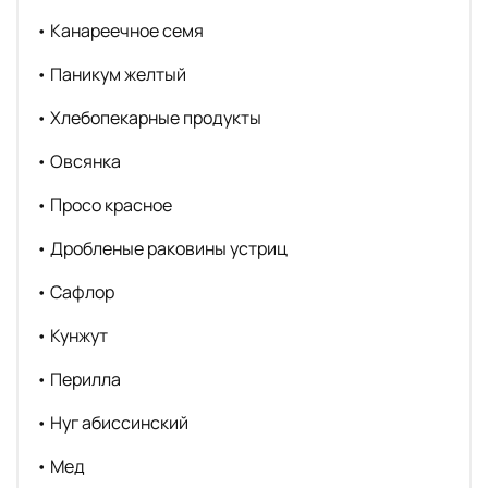
• Канареечное семя
• Паникум желтый
• Хлебопекарные продукты
• Овсянка
• Просо красное
• Дробленые раковины устриц
• Сафлор
• Кунжут
• Перилла
• Нуг абиссинский
• Мед