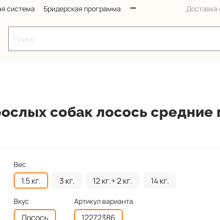
ая система
Бридерская программа
Доставка с
зрослых собак лосось средние
Вес
1.5 кг.
3 кг.
12 кг.+ 2 кг.
14 кг.
Вкус
Артикул варианта
Лосось
12272386