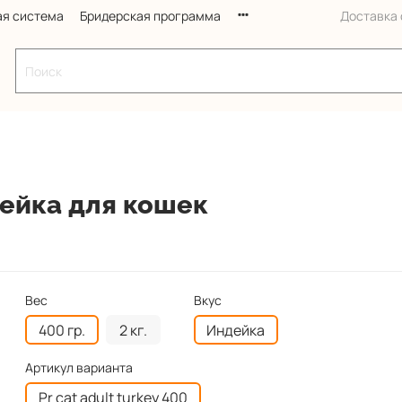
ая система
Бридерская программа
Доставка с
ндейка для кошек
Вес
Вкус
400 гр.
2 кг.
Индейка
Артикул варианта
Pr cat adult turkey 400