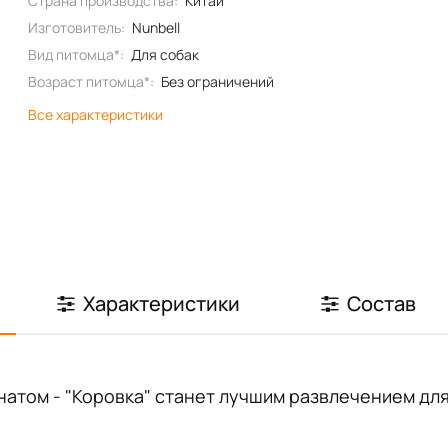
Страна производства:
Китай
Изготовитель:
Nunbell
Вид питомца*:
Для собак
Возраст питомца*:
Без ограничений
Все характеристики
Характеристики
Состав
натом - "Коровка" станет лучшим развлечением для