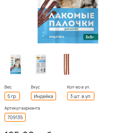
Вес
Вкус
Кол-во в уп.
5 гр.
Индейка
3 шт. в уп.
Артикул варианта
709135