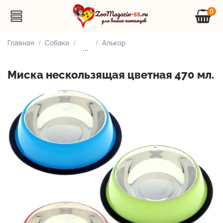
0
Главная
Собаки
Алькор
...
Миска нескользящая цветная 470 мл.