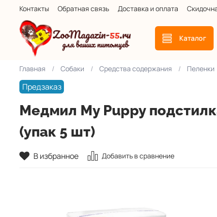
Контакты
Обратная связь
Доставка и оплата
Скидочн
Каталог
Главная
Собаки
Средства содержания
Пеленки
Предзаказ
Медмил My Puppy подстилка
(упак 5 шт)
В избранное
Добавить в сравнение