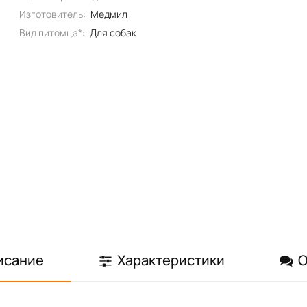
Изготовитель:
Медмил
Вид питомца*:
Для собак
исание
Характеристики
О