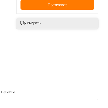
Предзаказ
Выбрать
тзывы