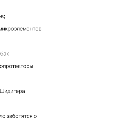
в;
 микроэлементов
обак
ропротекторы
и Шидигера
ло заботятся о