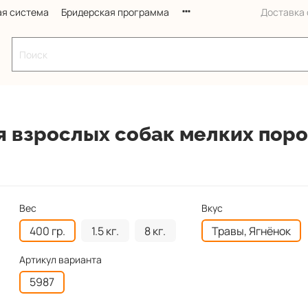
ая система
Бридерская программа
Доставка с
я взрослых собак мелких поро
Вес
Вкус
400 гр.
1.5 кг.
8 кг.
Травы, Ягнёнок
Артикул варианта
5987