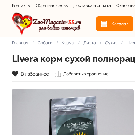
Контакты
Обратная связь
Доставка и оплата
Скидочн
Каталог
Главная
Собаки
Корма
Диета
Сухие
Live
Livera корм сухой полнора
В избранное
Добавить в сравнение