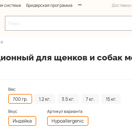
ая система
Бридерская программа
Доставка с
ra
ционный для щенков и собак 
Вес
700 гр.
1.2 кг.
3.5 кг.
7 кг.
15 кг.
Вкус
Артикул варианта
Индейка
Hypoallergenic