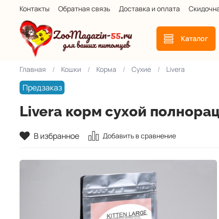
Контакты
Обратная связь
Доставка и оплата
Скидочн
Каталог
Главная
Кошки
Корма
Сухие
Livera
Предзаказ
Livera корм сухой полнора
В избранное
Добавить в сравнение