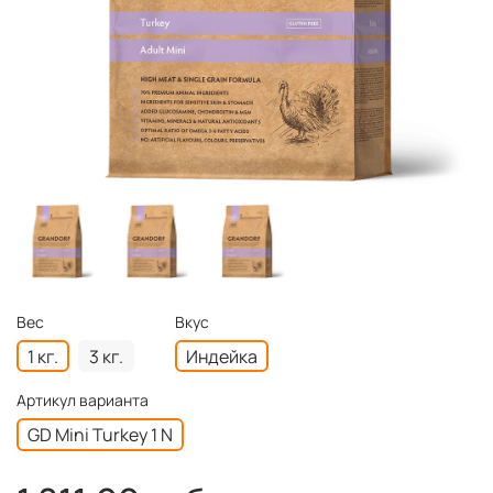
Вес
Вкус
1 кг.
3 кг.
Индейка
Артикул варианта
GD Mini Turkey 1 N