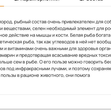
пород, рыбный состав очень привлекателен для соб
и веществами, селен необходимый элемент для ро
ое действие на мышцы и кости. Белая рыба богата 
тическая рыба, так как углеводов в ней нет вообщ
и и витаминами очень важными для здоровья орга
намарин и предотвращая всасывание вредных токси
ольше сем в рыбе. О его пользе можно говорить б
ов под инфракрасными лучами, и поэтому сохраня
 пользы в рационе животного, они помога