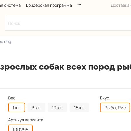
ая система
Бридерская программа
Доставка с
nd dog
взрослых собак всех пород ры
Вес
Вкус
1 кг.
3 кг.
10 кг.
15 кг.
Рыба, Рис
Артикул варианта
100295