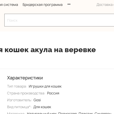
ая система
Бридерская программа
Доставка с
я кошек акула на веревке
Характеристики
Тип товара:
Игрушки для кошек
Страна производства:
Россия
Изготовитель:
Gosi
Вид питомца*:
Для кошек
Материал:
Натуральный мех, Полиэстер, Пластик, Синтепон