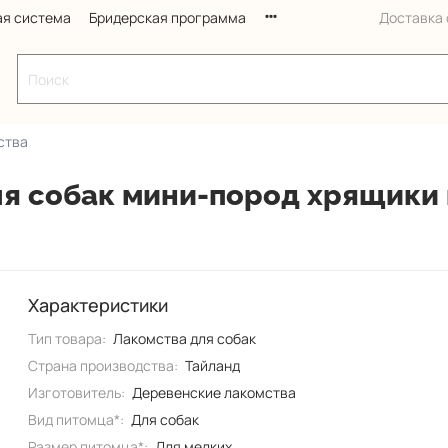
ая система
Бридерская программа
Доставка с
ства
 собак мини-пород хрящики к
Характеристики
Тип товара:
Лакомства для собак
Страна производства:
Тайланд
Изготовитель:
Деревенские лакомства
Вид питомца*:
Для собак
Размер питомца*:
Для мелких